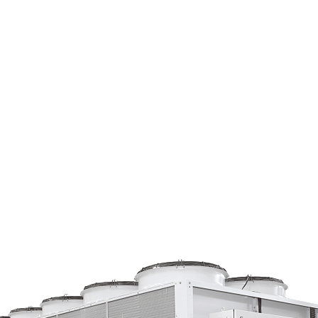
Страхование Energolux