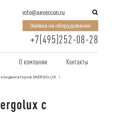
info@severcon.ru
Заявка на оборудование
+7(495)252-08-28
о
О компании
Контакты
тнером
SEVERCON
 конденсаторов ENERGOLUX
отрудничества
Объекты
rgolux с
неры
Новости
 сертификат
Карьера
исок