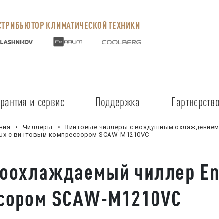
ТРИБЬЮТОР КЛИМАТИЧЕСКОЙ ТЕХНИКИ
арантия и сервис
Поддержка
Партнерств
Сервисные центры
Регистрация объекта
Стать пар
ния
Чиллеры
Винтовые чиллеры с воздушным охлаждением
lux с винтовым компрессором SCAW-M1210VC
Условия предоставления гарантии
Обучение
Условия с
оохлаждаемый чиллер Ene
Прайс-лист на услуги
Документация
Наши парт
сором SCAW-M1210VC
Заказ запчастей
ПО для Energolux
Проверить
Маркетинговая поддержка
Черный сп