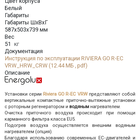
Цвет корпуса
Белый
Габариты
Габариты ШхВхГ
587х503х739 мм
Вес
51
кг
Документация
Инструкция по эксплуатации RIVIERA GO R-EC
VRW_HRW_CRW (12.44 МБ , pdf)
Описание
Установки серии
Riviera GO R-EC VRW
представляют собой
вертикальные компактные приточно-вытяжные установки
с роторным регенератором и
водяным
нагревателем.
Очистка приточного воздуха происходит при помощи
карманного фильтра класса EU5.
Подогрев воздуха осуществляется внешним водяным
нагревателем (опция).
Благодаря использованию современных EC-двигателей и