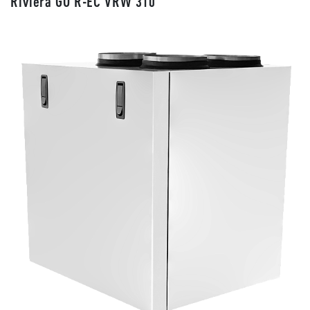
Riviera GO R-EC VRW 310