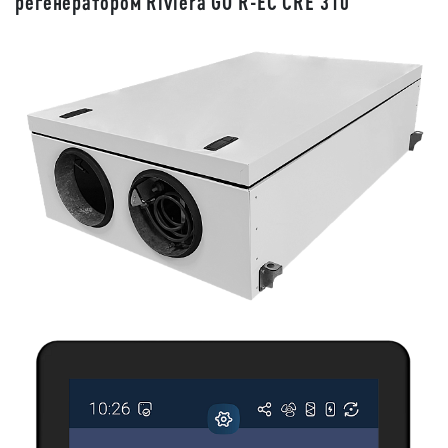
регенератором Riviera GO R-EC CRE 310