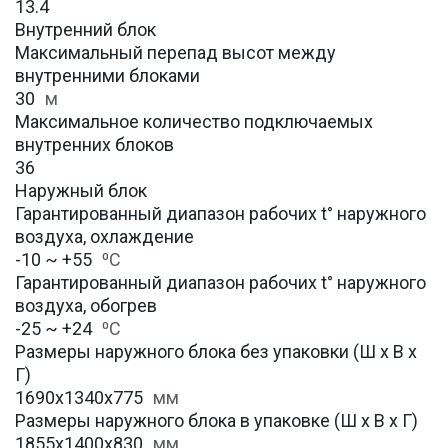
13.4
Внутренний блок
Максимальный перепад высот между
внутренними блоками
30
м
Максимальное количество подключаемых
внутренних блоков
36
Наружный блок
Гарантированный диапазон рабочих t° наружного
воздуха, охлаждение
-10 ~ +55
⁰С
Гарантированный диапазон рабочих t° наружного
воздуха, обогрев
-25 ~ +24
⁰С
Размеры наружного блока без упаковки (Ш х В х
Г)
1690х1340х775
мм
Размеры наружного блока в упаковке (Ш х В х Г)
1855х1400х830
мм