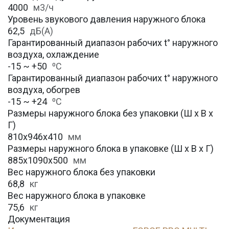
4000
м3/ч
Уровень звукового давления наружного блока
62,5
дБ(А)
Гарантированный диапазон рабочих t° наружного
воздуха, охлаждение
-15 ~ +50
⁰С
Гарантированный диапазон рабочих t° наружного
воздуха, обогрев
-15 ~ +24
⁰С
Размеры наружного блока без упаковки (Ш х В х
Г)
810x946x410
мм
Размеры наружного блока в упаковке (Ш х В х Г)
885x1090x500
мм
Вес наружного блока без упаковки
68,8
кг
Вес наружного блока в упаковке
75,6
кг
Документация