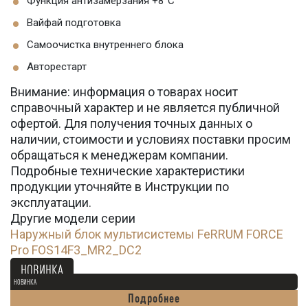
Функция антизамерзания +8°С
Вайфай подготовка
Самоочистка внутреннего блока
Авторестарт
Внимание: информация о товарах носит
справочный характер и не является публичной
офертой. Для получения точных данных о
наличии, стоимости и условиях поставки просим
обращаться к менеджерам компании.
Подробные технические характеристики
продукции уточняйте в Инструкции по
эксплуатации.
Другие модели серии
Наружный блок мультисистемы FeRRUM FORCE
Pro FOS14F3_MR2_DC2
68 900
Ꝑ
НОВИНКА
НОВИНКА
Подробнее