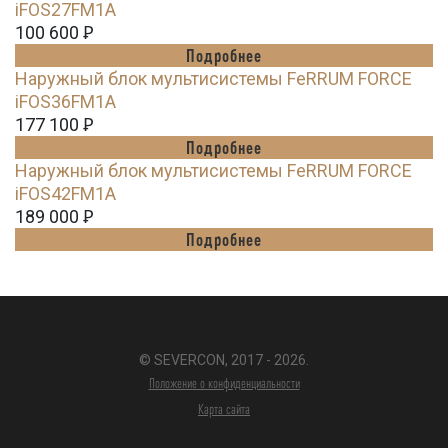
iFOS27FM1A
100 600
Ꝑ
Подробнее
Наружный блок мультисистемы FeRRUM FORCE
iFOS36FM1A
177 100
Ꝑ
Подробнее
Наружный блок мультисистемы FeRRUM FORCE
iFOS42FM1A
189 000
Ꝑ
Подробнее
© SEVERCON, 2017 - 2026.
Положение о конфиденциальности
Карта сайта