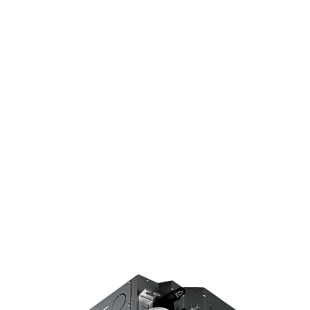
Страхование Energolux