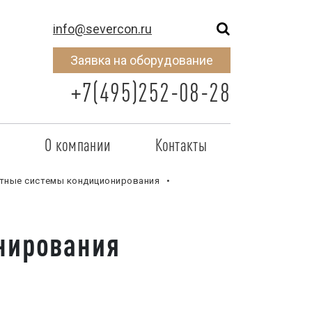
info@severcon.ru
Заявка на оборудование
+7(495)252-08-28
о
О компании
Контакты
тнером
SEVERCON
тные системы кондиционирования
отрудничества
Объекты
нирования
неры
Новости
 сертификат
Карьера
исок