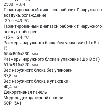
2500
м3/ч
Гарантированный диапазон рабочих t° наружного
воздуха, охлаждение
-30 ~ +43
⁰С
Гарантированный диапазон рабочих t° наружного
воздуха, обогрев
-15 ~ +24
⁰С
Размеры наружного блока без упаковки (Ш х В х
Г)
554x805x330
мм
Размеры наружного блока в упаковке (Ш х В х Г)
615x915x370
мм
Вес наружного блока без упаковки
37,8
кг
Вес наружного блока в упаковке
40,4
кг
Декоративная панель
Модель декоративной панели
SCP15A1