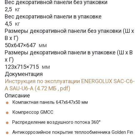
Вес декоративной панели без упаковки
2,5
кг
Вес декоративной панели в упаковке
4,5
кг
Размеры декоративной панели без упаковки (Ш х
В х Г)
50х647×647
мм
Размеры декоративной панели в упаковке (Ш х В
х Г)
123х715×715
мм
Документация
Инструкция по эксплуатации ENERGOLUX SAC-C6-
A SAU-U6-A (4.72 МБ , pdf)
Описание
Компактная панель 647x647x50 мм
Компрессор GMCC
Распределение воздушного потока 360°
Антикоррозийное покрытие теплообменника Golden Fin