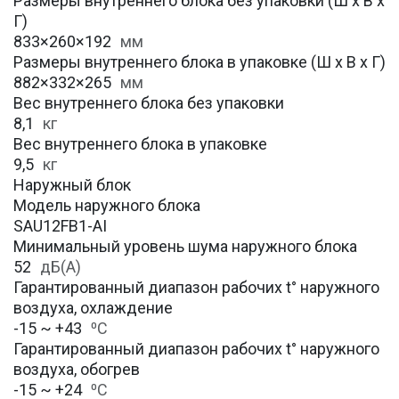
Размеры внутреннего блока без упаковки (Ш х В х
Г)
833×260×192
мм
Размеры внутреннего блока в упаковке (Ш х В х Г)
882×332×265
мм
Вес внутреннего блока без упаковки
8,1
кг
Вес внутреннего блока в упаковке
9,5
кг
Наружный блок
Модель наружного блока
SAU12FB1-AI
Минимальный уровень шума наружного блока
52
дБ(А)
Гарантированный диапазон рабочих t° наружного
воздуха, охлаждение
-15 ~ +43
⁰С
Гарантированный диапазон рабочих t° наружного
воздуха, обогрев
-15 ~ +24
⁰С