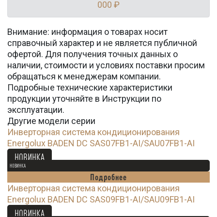
000 ₽
Внимание: информация о товарах носит
справочный характер и не является публичной
офертой. Для получения точных данных о
наличии, стоимости и условиях поставки просим
обращаться к менеджерам компании.
Подробные технические характеристики
продукции уточняйте в Инструкции по
эксплуатации.
Другие модели серии
Инверторная система кондиционирования
Energolux BADEN DC SAS07FB1-AI/SAU07FB1-AI
51 900
Ꝑ
НОВИНКА
НОВИНКА
Подробнее
Инверторная система кондиционирования
Energolux BADEN DC SAS09FB1-AI/SAU09FB1-AI
53 100
Ꝑ
НОВИНКА