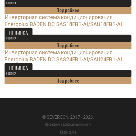
НОВИНКА
Подробнее
Инверторная система кондиционирования
Energolux BADEN DC SAS18FB1-AI/SAU18FB1-AI
99 600
Ꝑ
НОВИНКА
НОВИНКА
Подробнее
Инверторная система кондиционирования
Energolux BADEN DC SAS24FB1-AI/SAU24FB1-AI
117 900
Ꝑ
НОВИНКА
НОВИНКА
Подробнее
© SEVERCON, 2017 - 2026.
Положение о конфиденциальности
Карта сайта