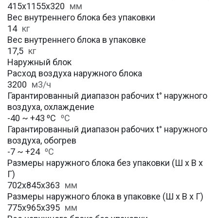
415х1155x320
мм
Вес внутреннего блока без упаковки
14
кг
Вес внутреннего блока в упаковке
17,5
кг
Наружный блок
Расход воздуха наружного блока
3200
м3/ч
Гарантированный диапазон рабочих t° наружного
воздуха, охлаждение
-40 ~ +43 ⁰С
⁰С
Гарантированный диапазон рабочих t° наружного
воздуха, обогрев
-7 ~ +24
⁰С
Размеры наружного блока без упаковки (Ш х В х
Г)
702х845х363
мм
Размеры наружного блока в упаковке (Ш х В х Г)
775х965х395
мм