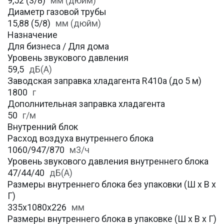
9,52 (3/8)
мм (дюйм)
Диаметр газовой трубы
15,88 (5/8)
мм (дюйм)
Назначение
Для бизнеса / Для дома
Уровень звукового давления
59,5
дБ(А)
Заводская заправка хладагента R410a (до 5 м)
1800
г
Дополнительная заправка хладагента
50
г/м
Внутренний блок
Расход воздуха внутреннего блока
1060/947/870
м3/ч
Уровень звукового давления внутреннего блока
47/44/40
дБ(А)
Размеры внутреннего блока без упаковки (Ш х В х
Г)
335х1080x226
мм
Размеры внутреннего блока в упаковке (Ш х В х Г)