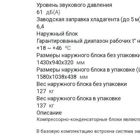
Уровень звукового давления
61
дБ(А)
Заводская заправка хладагента (до 5 м
6,4
Наружный блок
Гарантированный диапазон рабочих t° 
+18 ~ +46
⁰С
Размеры наружного блока без упаковки 
1430х940х320
мм
Размеры наружного блока в упаковке (Ш
1580х1038х438
мм
Вес наружного блока без упаковки
127
кг
Вес наружного блока в упаковке
137
кг
Описание
Компрессорно-конденсаторные блоки являютс
В базовую комплектацию встроена система з