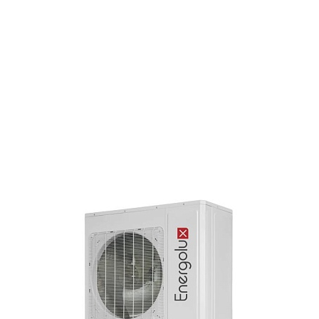
Страхование Energolux