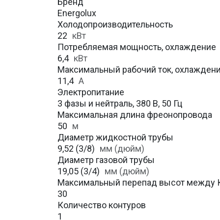
Бренд
Energolux
Холодопроизводительность
22
кВт
Потребляемая мощность, охлаждение
6,4
кВт
Максимальный рабочий ток, охлажден
11,4
A
Электропитание
3 фазы и нейтраль, 380 В, 50 Гц
Максимальная длина фреонопровода
50
м
Диаметр жидкостной трубы
9,52 (3/8)
мм (дюйм)
Диаметр газовой трубы
19,05 (3/4)
мм (дюйм)
Максимальный перепад высот между К
30
Количество контуров
1