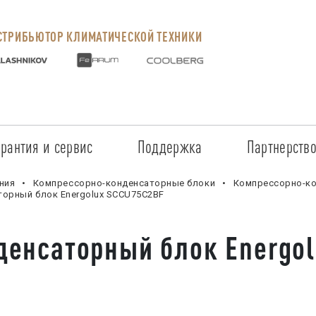
ТРИБЬЮТОР КЛИМАТИЧЕСКОЙ ТЕХНИКИ
арантия и сервис
Поддержка
Партнерств
Сервисные центры
Регистрация объекта
Стать пар
ния
Компрессорно-конденсаторные блоки
Компрессорно-ко
орный блок Energolux SCCU75C2BF
Условия предоставления гарантии
Обучение
Условия с
денсаторный блок Energo
Прайс-лист на услуги
Документация
Наши парт
Заказ запчастей
ПО для Energolux
Проверить
Маркетинговая поддержка
Черный сп