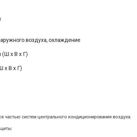
)
наружного воздуха, охлаждение
(Ш х В х Г)
 х В х Г)
я частью систем центрального кондиционирования воздуха.
ащиты: