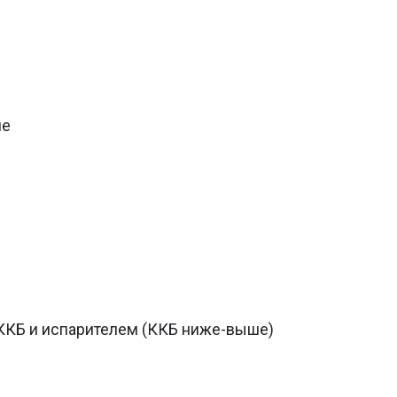
ие
КБ и испарителем (ККБ ниже-выше)