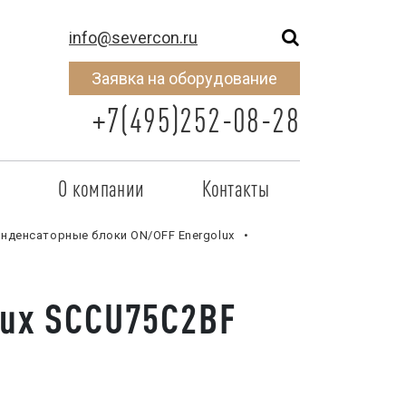
info@severcon.ru
Заявка на оборудование
+7(495)252-08-28
о
О компании
Контакты
тнером
SEVERCON
нденсаторные блоки ON/OFF Energolux
отрудничества
Объекты
lux SCCU75C2BF
неры
Новости
 сертификат
Карьера
исок