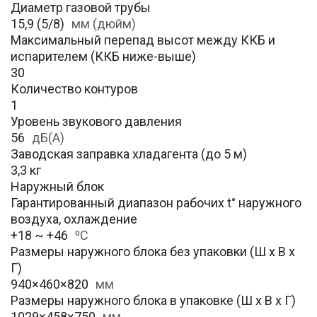
Диаметр газовой трубы
15,9 (5/8)
мм (дюйм)
Максимальный перепад высот между ККБ и
испарителем (ККБ ниже-выше)
30
Количество контуров
1
Уровень звукового давления
56
дБ(А)
Заводская заправка хладагента (до 5 м)
3,3 кг
Наружный блок
Гарантированный диапазон рабочих t° наружного
воздуха, охлаждение
+18 ~ +46
⁰С
Размеры наружного блока без упаковки (Ш х В х
Г)
940×460×820
мм
Размеры наружного блока в упаковке (Ш х В х Г)
1029×458×750
мм