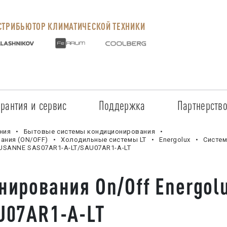
ТРИБЬЮТОР КЛИМАТИЧЕСКОЙ ТЕХНИКИ
арантия и сервис
Поддержка
Партнерств
Сервисные центры
Регистрация объекта
Стать пар
ния
Бытовые системы кондиционирования
ания (ON/OFF)
Холодильные системы LT
Energolux
Систем
AUSANNE SAS07AR1-A-LT/SAU07AR1-A-LT
Условия предоставления гарантии
Обучение
Условия с
Прайс-лист на услуги
Документация
Наши парт
ирования On/Off Energol
Заказ запчастей
ПО для Energolux
Проверить
U07AR1-A-LT
Маркетинговая поддержка
Черный сп