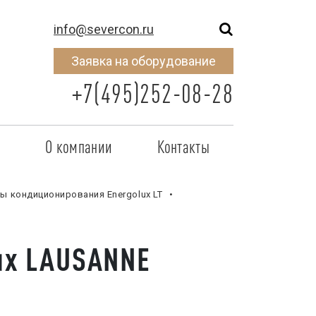
info@severcon.ru
Заявка на оборудование
+7(495)252-08-28
о
О компании
Контакты
тнером
SEVERCON
ы кондиционирования Energolux LT
отрудничества
Объекты
неры
Новости
ux LAUSANNE
 сертификат
Карьера
исок