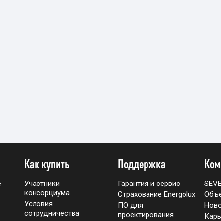
Как купить
Поддержка
Ком
е
Участники
Гарантия и сервис
SEV
консорциума
Страхование Energolux
Объ
Условия
ПО для
Ново
сотрудничества
проектирования
Карь