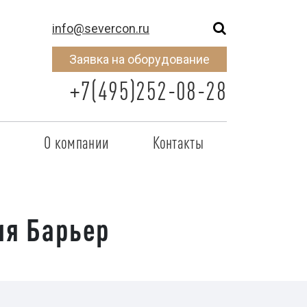
info@severcon.ru
Заявка на оборудование
+7(495)252-08-28
о
О компании
Контакты
тнером
SEVERCON
отрудничества
Объекты
ия Барьер
неры
Новости
 сертификат
Карьера
исок