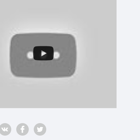
Страхование Energolux