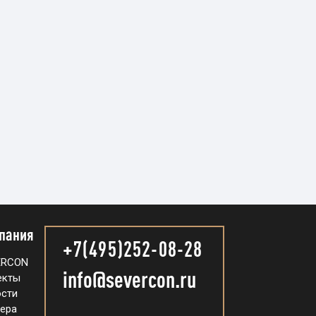
пания
+7(495)252-08-28
ERCON
info@severcon.ru
екты
сти
ера