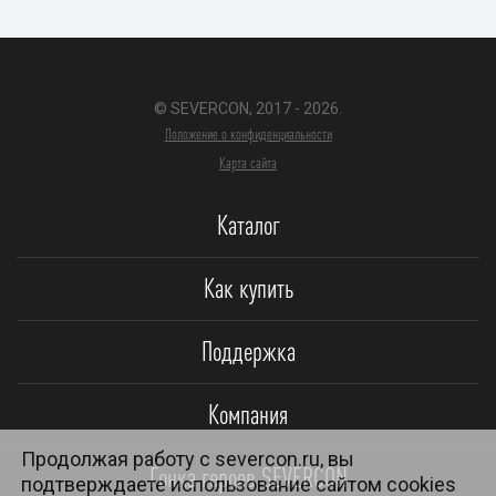
© SEVERCON, 2017 - 2026.
Положение о конфиденциальности
Карта сайта
Каталог
Как купить
Поддержка
Компания
Продолжая работу с severcon.ru, вы
Гонка героев SEVERCON
подтверждаете использование сайтом cookies