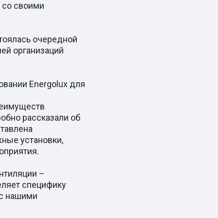
 со своими
стоялась очередной
ей организаций
вании Energolux для
реимуществ
робно рассказали об
ставлена
жные установки,
оприятия.
нтиляции –
еляет специфику
 с нашими