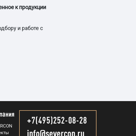
енное к продукции
дбору и работе с
пания
+7(495)252-08-28
ERCON
info@severcon.ru
екты