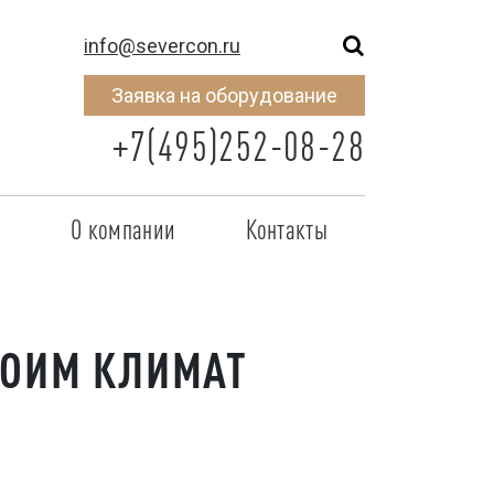
info@severcon.ru
Заявка на оборудование
+7(495)252-08-28
о
О компании
Контакты
тнером
SEVERCON
отрудничества
Объекты
РОИМ КЛИМАТ
неры
Новости
 сертификат
Карьера
исок