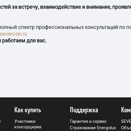
тей за встречу, взаимодействие и внимание, проявл
полный спектр профессиональных консультаций по по
severcon.ru
и работаем для вас.
Как купить
Поддержка
Ком
е
Участники
Гарантия и сервис
SEV
консорциума
Страхование Energolux
Объ