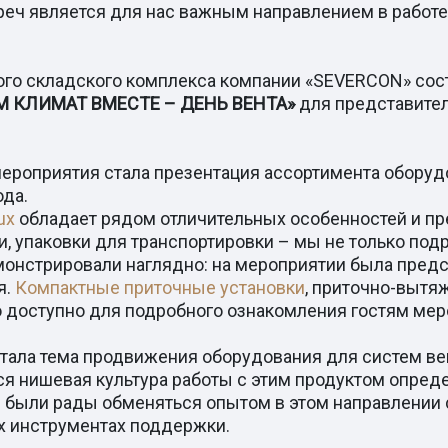
реч является для нас важным направлением в работе
ьного складского комплекса компании «SEVERCON» со
 КЛИМАТ ВМЕСТЕ – ДЕНЬ ВЕНТА»
для представител
роприятия стала презентация ассортимента оборудо
ода.
ux
обладает рядом отличительных особенностей и п
, упаковки для транспортировки – мы не только под
емонстрировали наглядно: на мероприятии была пред
я.
Компактные приточные установки
, приточно-вытя
о доступно для подробного ознакомления гостям мер
стала тема продвижения оборудования для систем ве
ся нишевая культура работы с этим продуктом опред
Мы были рады обменяться опытом в этом направлении
ых инструментах поддержки.