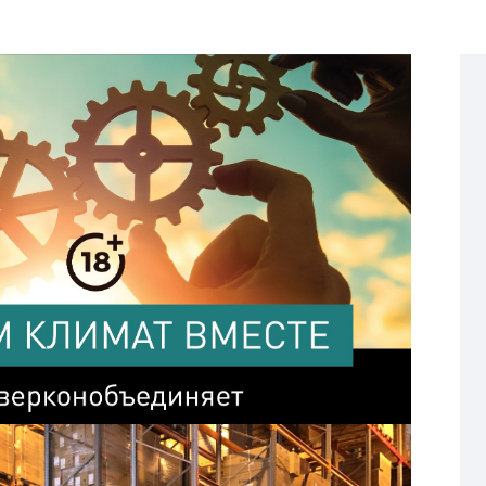
Страхование Energolux