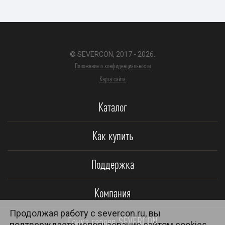
© SEVERCON, 2017 - 2026.
Положение о конфиденциальности
Карта сайта
Каталог
Как купить
Поддержка
Компания
Продолжая работу с severcon.ru, вы
Гонка героев SEVERCON
подтверждаете использование сайтом cookies