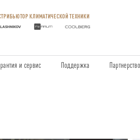
ТРИБЬЮТОР КЛИМАТИЧЕСКОЙ ТЕХНИКИ
арантия и сервис
Поддержка
Партнерств
Сервисные центры
Регистрация объекта
Стать пар
Условия предоставления гарантии
Обучение
Условия с
Прайс-лист на услуги
Документация
Наши парт
Заказ запчастей
ПО для Energolux
Проверить
Маркетинговая поддержка
Черный сп