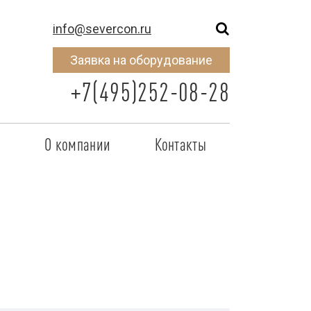
info@severcon.ru
Заявка на оборудование
+7(495)252-08-28
о
О компании
Контакты
тнером
SEVERCON
отрудничества
Объекты
неры
Новости
 сертификат
Карьера
исок