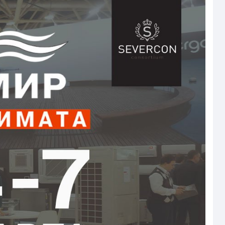
Страхование Energolux