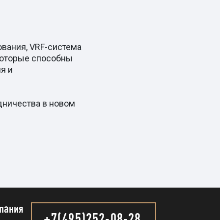
вания, VRF-система
которые способны
я и
дничества в новом
пания
+7(495)252-08-28