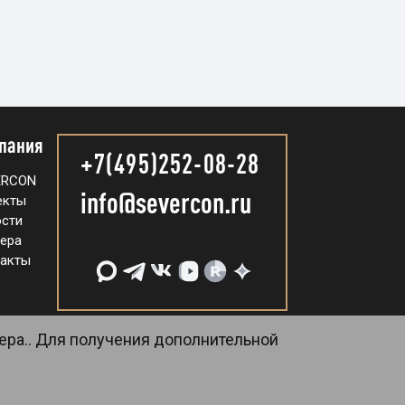
пания
+7(495)252-08-28
ERCON
info@severcon.ru
екты
сти
ера
акты
ера.. Для получения дополнительной