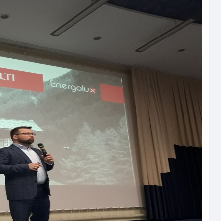
Страхование Energolux