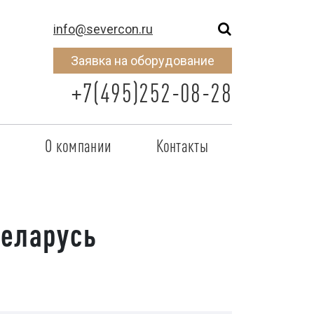
info@severcon.ru
Заявка на оборудование
+7(495)252-08-28
о
О компании
Контакты
тнером
SEVERCON
отрудничества
Объекты
Беларусь
неры
Новости
 сертификат
Карьера
исок