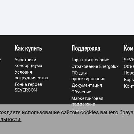
Как купить
Поддержка
Ком
е
Участники
Гарантия и сервис
SEV
консорциума
Страхование Energolux
Объ
Условия
ПО для
Ново
сотрудничества
проектирования
Карь
Гонка героев
Документация
Конт
SEVERCON
Обучение
Маркетинговая
поддержка
Опросы
ерждаете использование сайтом cookies вашего брауз
льности.