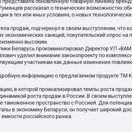
 представила обновленную товарную линейку бренда
Румянцев рассказал о технических возможностях о
ции в тех или иных условиях, о новых технологическ
ела продаж, подчеркнул в своем выступлении, что 
ях экономических санкций, покупательский спрос на
 неизменно высоким.
лики Беларусь прокомментировал Директор УП «ВАМ
лович уделил внимание законопроекту по комплекс
тствующим участникам как данные изменения повлияю
робную информацию о предлагаемом продукте ТМ Ka
ацию, в которой проанализировал темпы роста прода
 динамикой роста продаж в России. В своем выступле
ое таможенное пространство с Россией. Для потенци
италы в экономику Беларуси, он получает широкий дос
й емкости российского рынка.