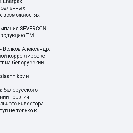
 Energex.
бновленных
их возможностях
компания SEVERCON
 продукцию ТМ
» Волков Александр.
ной корректировке
т на белорусский
lashnikov и
ж белорусского
нии Георгий
ального инвестора
туп не только к