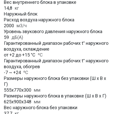
Вес внутреннего блока в упаковке
14,8
кг
Наружный блок
Расход воздуха наружного блока
2000
м3/ч
Уровень звукового давления наружного блока
59
дБ(А)
Гарантированный диапазон рабочих t° наружного
воздуха, охлаждение
от +2 до +15 °С
⁰С
Гарантированный диапазон рабочих t° наружного
воздуха, обогрев
-7 ~ +24
⁰С
Размеры наружного блока без упаковки (Ш х В х
Г)
555х770х300
мм
Размеры наружного блока в упаковке (Ш х В х Г)
625х900х348
мм
Вес наружного блока без упаковки
37,7
кг