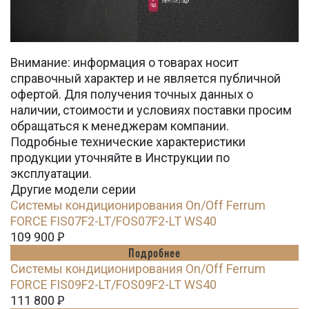
Внимание: информация о товарах носит
справочный характер и не является публичной
офертой. Для получения точных данных о
наличии, стоимости и условиях поставки просим
обращаться к менеджерам компании.
Подробные технические характеристики
продукции уточняйте в Инструкции по
эксплуатации.
Другие модели серии
Системы кондиционирования On/Off Ferrum
FORCE FIS07F2-LT/FOS07F2-LT WS40
109 900
Ꝑ
Подробнее
Системы кондиционирования On/Off Ferrum
FORCE FIS09F2-LT/FOS09F2-LT WS40
111 800
Ꝑ