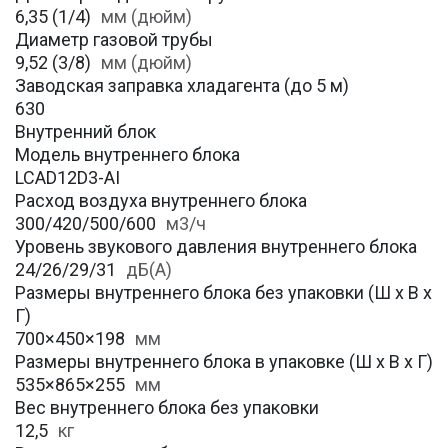
6,35 (1/4)
мм (дюйм)
Диаметр газовой трубы
9,52 (3/8)
мм (дюйм)
Заводская заправка хладагента (до 5 м)
630
Внутренний блок
Модель внутреннего блока
LCAD12D3-AI
Расход воздуха внутреннего блока
300/420/500/600
м3/ч
Уровень звукового давления внутреннего блока
24/26/29/31
дБ(А)
Размеры внутреннего блока без упаковки (Ш х В х
Г)
700×450×198
мм
Размеры внутреннего блока в упаковке (Ш х В х Г)
535×865×255
мм
Вес внутреннего блока без упаковки
12,5
кг