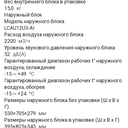
Вес внутреннего блока в упаковке
15,0
кг
Наружный блок
Модель наружного блока
LCAU12U3-AI
Расход воздуха наружного блока
2200
м3/ч
Уровень звукового давления наружного блока
52
дБ(А)
Гарантированный диапазон рабочих t° наружного
воздуха, охлаждение
-15 ~ +49
⁰С
Гарантированный диапазон рабочих t° наружного
воздуха, обогрев
-15 ~ +24
⁰С
Размеры наружного блока без упаковки (Ш х В х
Г)
530×705×279
мм
Размеры наружного блока в упаковке (Ш х В х Г)
595×825×345
мм