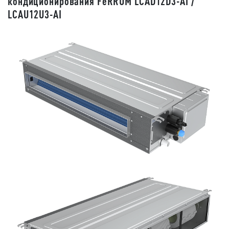
кондиционирования FeRRUM LCAD12D3-AI /
LCAU12U3-AI