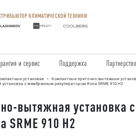
ТРИБЬЮТОР КЛИМАТИЧЕСКОЙ ТЕХНИКИ
арантия и сервис
Поддержка
Партнерств
Сервисные центры
Регистрация объекта
Стать пар
омпактные установки
Компактные приточно-вытяжные устано
 установка с мембранным рекуператором Rona SRME 910 H2
Условия предоставления гарантии
Обучение
Условия с
чно-вытяжная установка 
Прайс-лист на услуги
Документация
Наши парт
a SRME 910 H2
Заказ запчастей
ПО для Energolux
Проверить
Маркетинговая поддержка
Черный сп