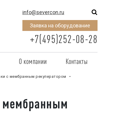
info@severcon.ru
Заявка на оборудование
+7(495)252-08-28
о
О компании
Контакты
тнером
SEVERCON
вки с мембранным рекуператором
отрудничества
Объекты
с мембранным
неры
Новости
 сертификат
Карьера
исок