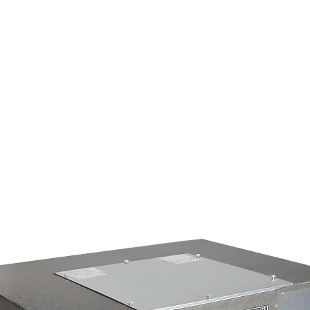
Страхование Energolux