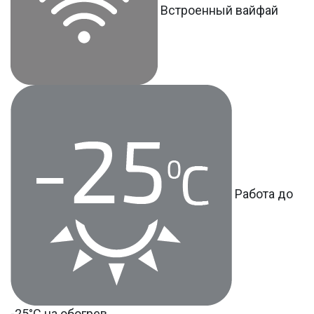
Встроенный вайфай
Работа до
-25°С на обогрев