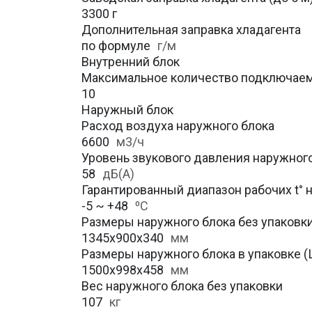
3300 г
Дополнительная заправка хладагента
по формуле
г/м
Внутренний блок
Максимальное количество подключаем
10
Наружный блок
Расход воздуха наружного блока
6600
м3/ч
Уровень звукового давления наружног
58
дБ(А)
Гарантированный диапазон рабочих t° 
-5 ~ +48
⁰С
Размеры наружного блока без упаковки 
1345х900х340
мм
Размеры наружного блока в упаковке (Ш
1500х998x458
мм
Вес наружного блока без упаковки
107
кг