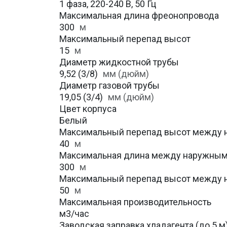
1 фаза, 220-240 В, 50 Гц
Максимальная длина фреонопровода
300
м
Максимальный перепад высот
15
м
Диаметр жидкостной трубы
9,52 (3/8)
мм (дюйм)
Диаметр газовой трубы
19,05 (3/4)
мм (дюйм)
Цвет корпуса
Белый
Максимальный перепад высот между н
40
м
Максимальная длина между наружным
300
м
Максимальный перепад высот между н
50
м
Максимальная производительность
м3/час
Заводская заправка хладагента (до 5 м