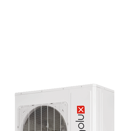
Страхование Energolux