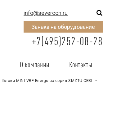
info@severcon.ru
Заявка на оборудование
+7(495)252-08-28
о
О компании
Контакты
тнером
SEVERCON
Блоки MINI-VRF Energolux серия SMZ1U CEBI
отрудничества
Объекты
неры
Новости
 сертификат
Карьера
исок