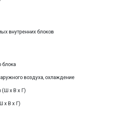
ых внутренних блоков
о блока
наружного воздуха, охлаждение
(Ш х В х Г)
 х В х Г)