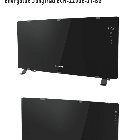
Energolux Jungfrau ECH-2200E-J1-BG