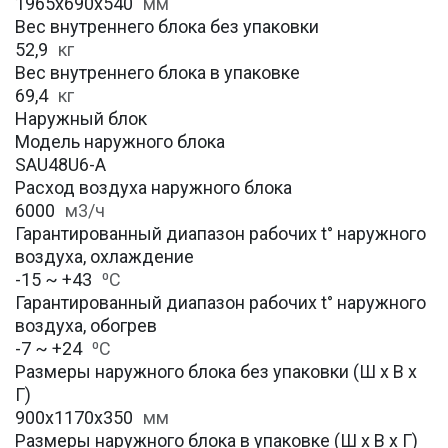
1965x690x540
мм
Вес внутреннего блока без упаковки
52,9
кг
Вес внутреннего блока в упаковке
69,4
кг
Наружный блок
Модель наружного блока
SAU48U6-A
Расход воздуха наружного блока
6000
м3/ч
Гарантированный диапазон рабочих t° наружного
воздуха, охлаждение
-15 ~ +43
⁰С
Гарантированный диапазон рабочих t° наружного
воздуха, обогрев
-7 ~ +24
⁰С
Размеры наружного блока без упаковки (Ш х В х
Г)
900x1170x350
мм
Размеры наружного блока в упаковке (Ш х В х Г)