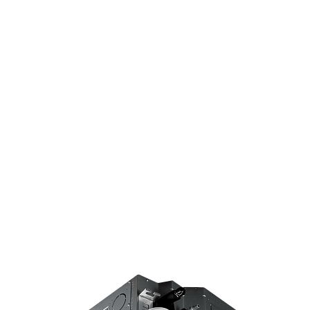
Страхование Energolux