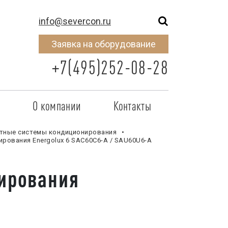
info@severcon.ru
Заявка на оборудование
+7(495)252-08-28
о
О компании
Контакты
тнером
SEVERCON
тные системы кондиционирования
ирования Energolux 6 SAС60С6-A / SAU60U6-A
отрудничества
Объекты
ирования
неры
Новости
 сертификат
Карьера
исок