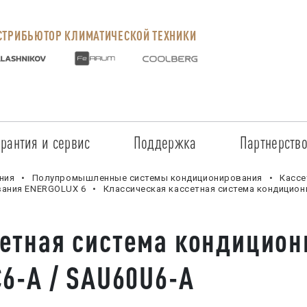
ТРИБЬЮТОР КЛИМАТИЧЕСКОЙ ТЕХНИКИ
арантия и сервис
Поддержка
Партнерств
Сервисные центры
Регистрация объекта
Стать пар
ния
Полупромышленные системы кондиционирования
Кассе
вания ENERGOLUX 6
Классическая кассетная система кондицион
Условия предоставления гарантии
Обучение
Условия с
етная система кондицион
Прайс-лист на услуги
Документация
Наши парт
С6-A / SAU60U6-A
Заказ запчастей
ПО для Energolux
Проверить
Маркетинговая поддержка
Черный сп