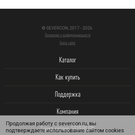
© SEVERCON, 2017 - 2026.
Положение о конфиденциальности
Карта сайта
Каталог
Как купить
Поддержка
Компания
Продолжая работу с severcon.ru, вы
Гонка героев SEVERCON
подтверждаете использование сайтом cookies