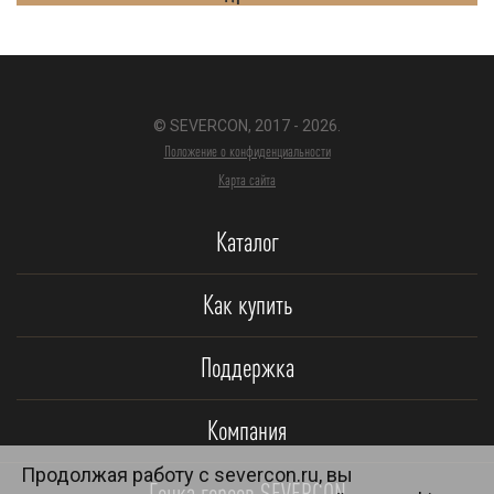
© SEVERCON, 2017 - 2026.
Положение о конфиденциальности
Карта сайта
Каталог
Как купить
Поддержка
Компания
Продолжая работу с severcon.ru, вы
Гонка героев SEVERCON