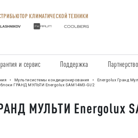
ТРИБЬЮТОР КЛИМАТИЧЕСКОЙ ТЕХНИКИ
арантия и сервис
Поддержка
Партнерств
Сервисные центры
Регистрация объекта
Стать пар
ния
Мультисистемы кондиционирования
Energolux Гранд Муль
блоки ГРАНД МУЛЬТИ Energolux SAM14M3-GI/2
Условия предоставления гарантии
Обучение
Условия с
РАНД МУЛЬТИ Energolux S
Прайс-лист на услуги
Документация
Наши парт
Заказ запчастей
ПО для Energolux
Проверить
Маркетинговая поддержка
Черный сп