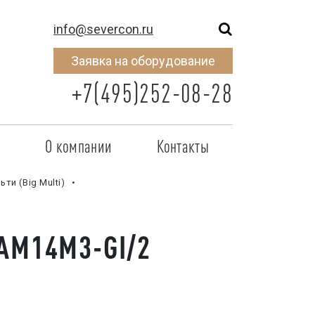
info@severcon.ru
Заявка на оборудование
+7(495)252-08-28
о
О компании
Контакты
тнером
SEVERCON
ти (Big Multi)
отрудничества
Объекты
AM14M3-GI/2
неры
Новости
 сертификат
Карьера
исок