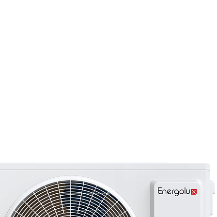
Страхование Energolux