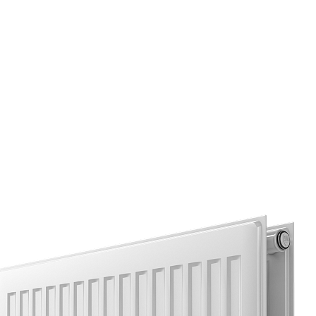
Страхование Energolux