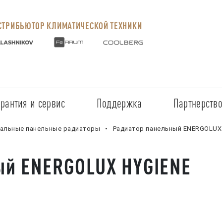
ТРИБЬЮТОР КЛИМАТИЧЕСКОЙ ТЕХНИКИ
арантия и сервис
Поддержка
Партнерств
Сервисные центры
Регистрация объекта
Стать пар
альные панельные радиаторы
Радиатор панельный ENERGOLUX
Условия предоставления гарантии
Обучение
Условия с
ый ENERGOLUX HYGIENE
Прайс-лист на услуги
Документация
Наши парт
Заказ запчастей
ПО для Energolux
Проверить
Маркетинговая поддержка
Черный сп