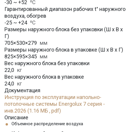
-30 ~ +52
⁰С
Гарантированный диапазон рабочих t° наружного
воздуха, обогрев
-25 ~ +24
⁰С
Размеры наружного блока без упаковки (Ш х В х
Г)
705×530×279
мм
Размеры наружного блока в упаковке (Ш х В х Г)
825×595×345
мм
Вес наружного блока без упаковки
22,0
кг
Вес наружного блока в упаковке
24,0
кг
Документация
Инструкция по эксплуатации напольно-
потолочные системы Energolux 7 серия -
инв.2026 (1.16 МБ , pdf)
Описание
Объемное распределение воздуха