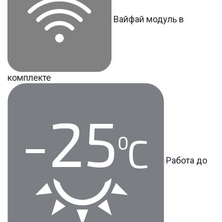
Вайфай модуль в
комплекте
Работа до