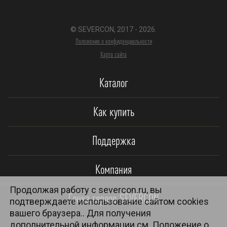
© SEVERCON, 2017 - 2026.
Положение о конфиденциальности
Карта сайта
Каталог
Как купить
Поддержка
Компания
Продолжая работу с severcon.ru, вы
Гонка героев SEVERCON
подтверждаете использование сайтом cookies
вашего браузера.. Для получения
дополнительной информации см.
Положение о