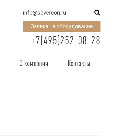
info@severcon.ru
Заявка на оборудование
+7(495)252-08-28
о
О компании
Контакты
тнером
SEVERCON
отрудничества
Объекты
неры
Новости
 сертификат
Карьера
исок