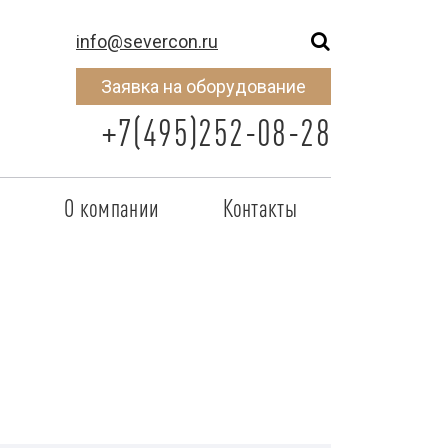
info@severcon.ru
Заявка на оборудование
+7(495)252-08-28
о
О компании
Контакты
тнером
SEVERCON
отрудничества
Объекты
неры
Новости
 сертификат
Карьера
исок