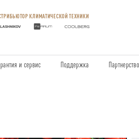
ТРИБЬЮТОР КЛИМАТИЧЕСКОЙ ТЕХНИКИ
арантия и сервис
Поддержка
Партнерств
Сервисные центры
Регистрация объекта
Стать пар
Условия предоставления гарантии
Обучение
Условия с
Прайс-лист на услуги
Документация
Наши парт
Заказ запчастей
ПО для Energolux
Проверить
Маркетинговая поддержка
Черный сп