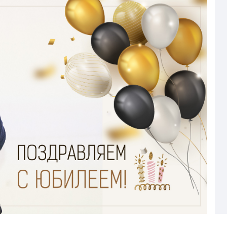
Страхование Energolux