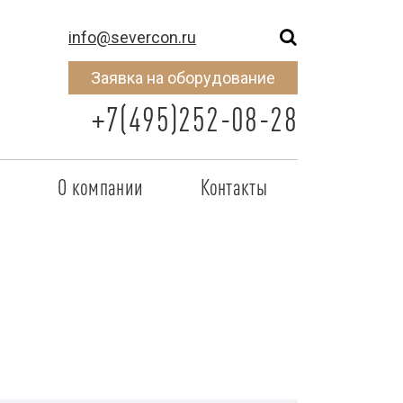
info@severcon.ru
Заявка на оборудование
+7(495)252-08-28
о
О компании
Контакты
тнером
SEVERCON
отрудничества
Объекты
неры
Новости
 сертификат
Карьера
исок