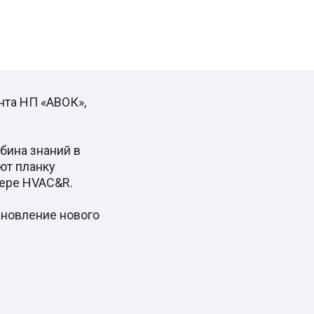
нта НП «АВОК»,
бина знаний в
ют планку
фере HVAC&R.
ановление нового