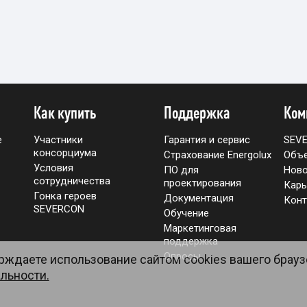
Как купить
Поддержка
Ком
е
Участники
Гарантия и сервис
SEV
консорциума
Страхование Energolux
Объ
Условия
ПО для
Ново
сотрудничества
проектирования
Карь
Гонка героев
Документация
Конт
SEVERCON
Обучение
Маркетинговая
поддержка
Опросы
ерждаете использование сайтом cookies вашего брауз
льности.