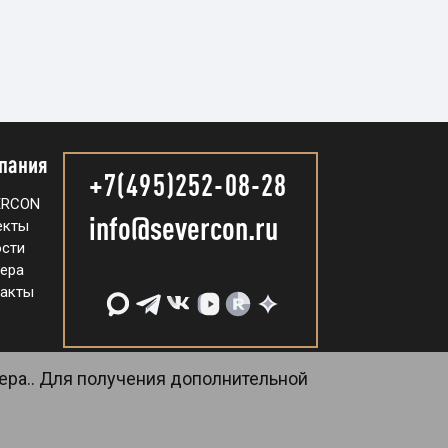
пания
+7(495)252-08-28
ERCON
info@severcon.ru
екты
сти
ера
акты
ера.. Для получения дополнительной