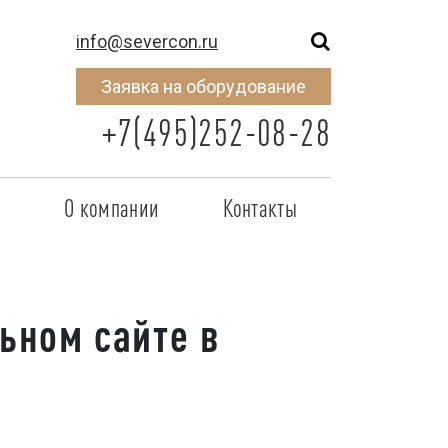
info@severcon.ru
Заявка на оборудование
+7(495)252-08-28
о
О компании
Контакты
тнером
SEVERCON
отрудничества
Объекты
ьном сайте в
неры
Новости
 сертификат
Карьера
исок