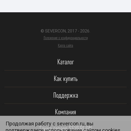
© SEVERCON, 2017 - 2026.
Положение о конфиденциальности
Карта сайта
Каталог
Как купить
Поддержка
Компания
Продолжая работу с severcon.ru, вы
Гонка героев SEVERCON
подтверждаете использование сайтом cookies