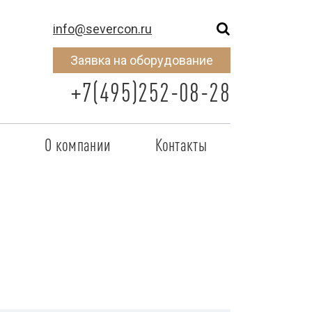
info@severcon.ru
Заявка на оборудование
+7(495)252-08-28
о
О компании
Контакты
тнером
SEVERCON
отрудничества
Объекты
неры
Новости
 сертификат
Карьера
исок