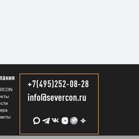
пания
+7(495)252-08-28
ERCON
info@severcon.ru
екты
сти
ера
акты