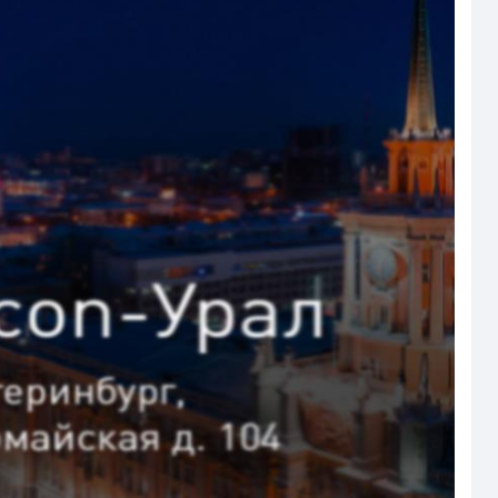
Страхование Energolux