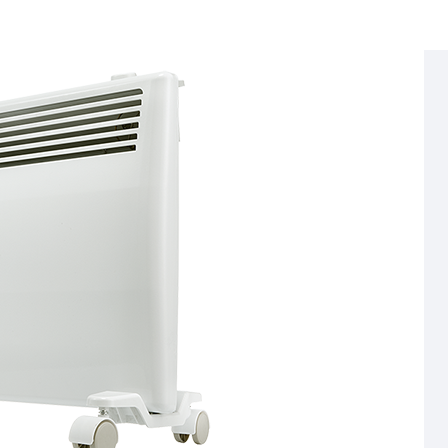
Страхование Energolux