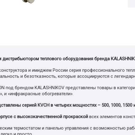
 дистрибьютором теплового оборудования бренда KALASHNIK
конструктора и имиджем России серия профессионального теп
льность и безотказность, которые ассоциируются с легендар
ON под брендом KALASHNIKOV представлены товары в категор
», и «инфракрасные обогреватели».
ставлены серией
KVCH
в четырех мощностях – 500, 1000, 1500 и
орпусе с высококачественной прокраской
всех элементов конст
ским термостатом и панелью управления с возможностью раб
легко и просто.