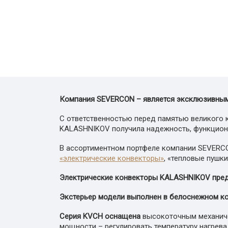
Компания SEVERCON – является эксклюзивным
С ответственностью перед памятью великого 
KALASHNIKOV получила надежность, функциона
В ассортиментном портфеле компании SEVERC
«электрические конвекторы»
, «тепловые пушки
Электрические конвекторы
KALASHNIKOV
пред
Экстерьер модели выполнен в белоснежном к
Серия
KVCH
оснащена
высокоточным механиче
мощности – регулировать температуру нагрева 