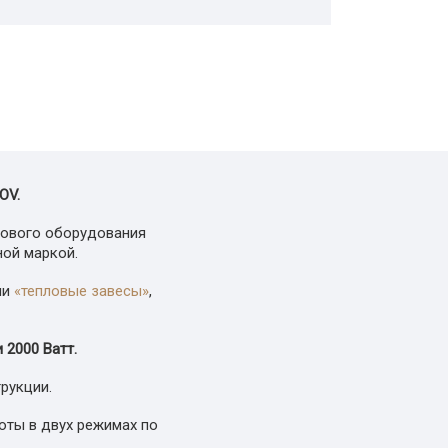
OV.
лового оборудования
ной маркой.
ии
«тепловые завесы»
,
 2000 Ватт.
рукции.
оты в двух режимах по