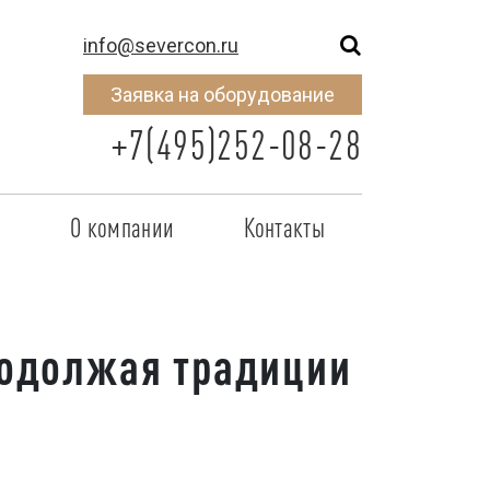
info@severcon.ru
Заявка на оборудование
+7(495)252-08-28
о
О компании
Контакты
тнером
SEVERCON
отрудничества
Объекты
родолжая традиции
неры
Новости
 сертификат
Карьера
исок